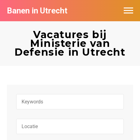
Banen in Utrecht
Vacatures per bedrijf in Utrecht
Vacatures bij
De populairste vacatures in Utrecht
Ministerie van
Defensie in Utrecht