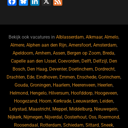
F
Bl
Li
X
F
a
u
n
e
c
e
k
e
e
s
e
d
b
ky
dI
Bekijk ook vacatures in
Alblasserdam
,
Alkmaar
,
Almelo
,
o
n
Almere
,
Alphen aan den Rijn
,
Amersfoort
,
Amsterdam
,
Apeldoorn
,
Arnhem
,
Assen
,
Bergen op Zoom
,
Breda
,
o
Capelle aan den IJssel
,
Coevorden
,
Delft
,
Delfzijl
,
Den
k
Bosch
,
Den Haag
,
Deventer
,
Doetinchem
,
Dordrecht
,
Drachten
,
Ede
,
Eindhoven
,
Emmen
,
Enschede
,
Gorinchem
,
Gouda
,
Groningen
,
Haarlem
,
Heerenveen
,
Heerlen
,
Helmond
,
Hengelo
,
Hilversum
,
Hoofddorp
,
Hoogeveen
,
Hoogezand
,
Hoorn
,
Kerkrade
,
Leeuwarden
,
Leiden
,
Lelystad
,
Maastricht
,
Meppel
,
Middelburg
,
Nieuwegein
,
Nijkerk
,
Nijmegen
,
Nijverdal
,
Oosterhout
,
Oss
,
Roermond
,
Roosendaal
,
Rotterdam
,
Schiedam
,
Sittard
,
Sneek
,