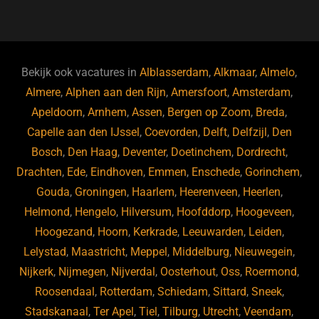
a
u
n
e
c
e
k
e
e
s
e
d
b
ky
dI
Bekijk ook vacatures in
Alblasserdam
,
Alkmaar
,
Almelo
,
o
n
Almere
,
Alphen aan den Rijn
,
Amersfoort
,
Amsterdam
,
Apeldoorn
,
Arnhem
,
Assen
,
Bergen op Zoom
,
Breda
,
o
Capelle aan den IJssel
,
Coevorden
,
Delft
,
Delfzijl
,
Den
k
Bosch
,
Den Haag
,
Deventer
,
Doetinchem
,
Dordrecht
,
Drachten
,
Ede
,
Eindhoven
,
Emmen
,
Enschede
,
Gorinchem
,
Gouda
,
Groningen
,
Haarlem
,
Heerenveen
,
Heerlen
,
Helmond
,
Hengelo
,
Hilversum
,
Hoofddorp
,
Hoogeveen
,
Hoogezand
,
Hoorn
,
Kerkrade
,
Leeuwarden
,
Leiden
,
Lelystad
,
Maastricht
,
Meppel
,
Middelburg
,
Nieuwegein
,
Nijkerk
,
Nijmegen
,
Nijverdal
,
Oosterhout
,
Oss
,
Roermond
,
Roosendaal
,
Rotterdam
,
Schiedam
,
Sittard
,
Sneek
,
Stadskanaal
,
Ter Apel
,
Tiel
,
Tilburg
,
Utrecht
,
Veendam
,