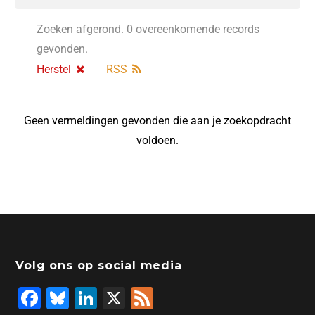
Zoeken afgerond. 0 overeenkomende records
gevonden.
Herstel
RSS
Geen vermeldingen gevonden die aan je zoekopdracht
voldoen.
Volg ons op social media
F
Bl
Li
X
F