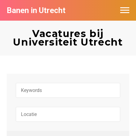
Banen in Utrecht
Vacatures per bedrijf in Utrecht
Vacatures bij
De populairste vacatures in Utrecht
Universiteit Utrecht