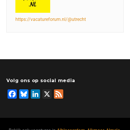
https://vacatureforum.nl/@utrecht
Volg ons op social media
F
Bl
Li
X
F
a
u
n
e
c
e
k
e
e
s
e
d