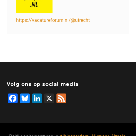
https://vacatureforum.nl/@utrecht
Volg ons op social media
F
Bl
Li
X
F
a
u
n
e
c
e
k
e
e
s
e
d