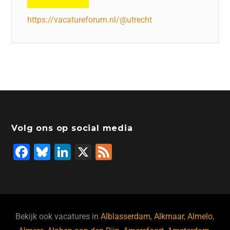
https://vacatureforum.nl/@utrecht
Volg ons op social media
F
Bl
Li
X
F
a
u
n
e
c
e
k
e
e
s
e
d
b
ky
dI
Bekijk ook vacatures in
Alblasserdam
,
Alkmaar
,
Almelo
,