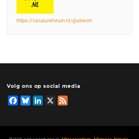
https://vacatureforum.nl/@utrecht
Volg ons op social media
F
Bl
Li
X
F
a
u
n
e
c
e
k
e
e
s
e
d