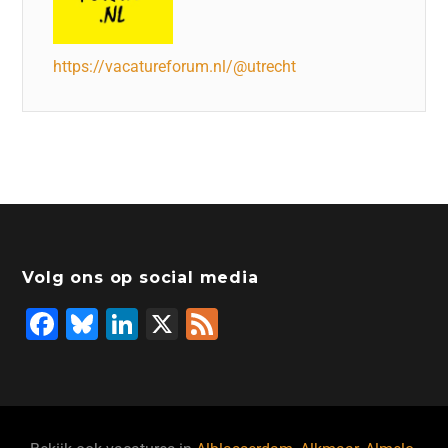
https://vacatureforum.nl/@utrecht
Volg ons op social media
F
Bl
Li
X
F
a
u
n
e
c
e
k
e
e
s
e
d