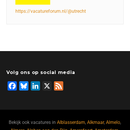
https://vacatureforum.nl/@utrecht
Volg ons op social media
F
Bl
Li
X
F
a
u
n
e
c
e
k
e
e
s
e
d
b
ky
dI
Bekijk ook vacatures in
Alblasserdam
,
Alkmaar
,
Almelo
,