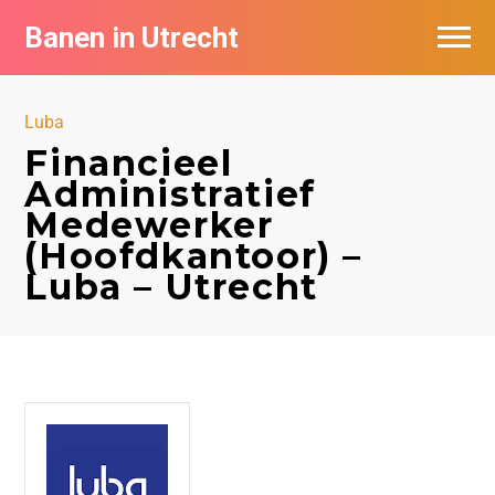
Banen in Utrecht
Vacatures per bedrijf in Utrecht
Luba
De populairste vacatures in Utrecht
Financieel
Administratief
Medewerker
(Hoofdkantoor) –
Luba – Utrecht