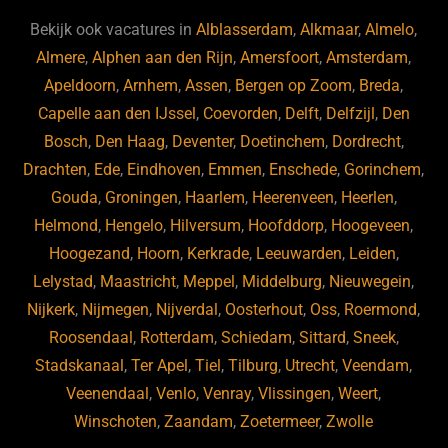
b
ky
dI
Bekijk ook vacatures in
Alblasserdam
,
Alkmaar
,
Almelo
,
o
n
Almere
,
Alphen aan den Rijn
,
Amersfoort
,
Amsterdam
,
Apeldoorn
,
Arnhem
,
Assen
,
Bergen op Zoom
,
Breda
,
o
Capelle aan den IJssel
,
Coevorden
,
Delft
,
Delfzijl
,
Den
k
Bosch
,
Den Haag
,
Deventer
,
Doetinchem
,
Dordrecht
,
Drachten
,
Ede
,
Eindhoven
,
Emmen
,
Enschede
,
Gorinchem
,
Gouda
,
Groningen
,
Haarlem
,
Heerenveen
,
Heerlen
,
Helmond
,
Hengelo
,
Hilversum
,
Hoofddorp
,
Hoogeveen
,
Hoogezand
,
Hoorn
,
Kerkrade
,
Leeuwarden
,
Leiden
,
Lelystad
,
Maastricht
,
Meppel
,
Middelburg
,
Nieuwegein
,
Nijkerk
,
Nijmegen
,
Nijverdal
,
Oosterhout
,
Oss
,
Roermond
,
Roosendaal
,
Rotterdam
,
Schiedam
,
Sittard
,
Sneek
,
Stadskanaal
,
Ter Apel
,
Tiel
,
Tilburg
,
Utrecht
,
Veendam
,
Veenendaal
,
Venlo
,
Venray
,
Vlissingen
,
Weert
,
Winschoten
,
Zaandam
,
Zoetermeer
,
Zwolle