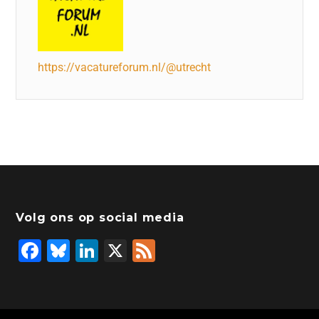
https://vacatureforum.nl/@utrecht
Volg ons op social media
F
Bl
Li
X
F
a
u
n
e
c
e
k
e
e
s
e
d