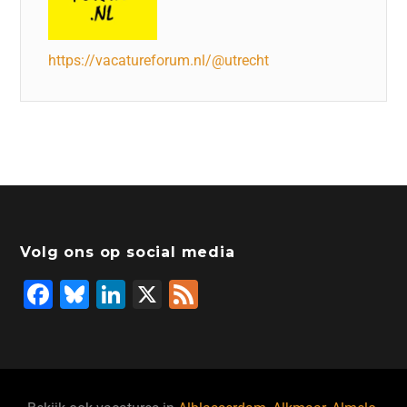
https://vacatureforum.nl/@utrecht
Volg ons op social media
F
Bl
Li
X
F
a
u
n
e
c
e
k
e
e
s
e
d