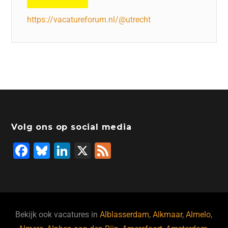
https://vacatureforum.nl/@utrecht
Volg ons op social media
F
Bl
Li
X
F
a
u
n
e
c
e
k
e
e
s
e
d
b
ky
dI
Bekijk ook vacatures in
Alblasserdam
,
Alkmaar
,
Almelo
,