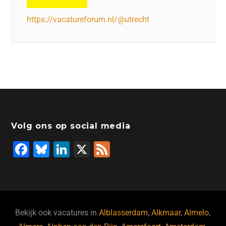
https://vacatureforum.nl/@utrecht
Volg ons op social media
F
Bl
Li
X
F
a
u
n
e
c
e
k
e
e
s
e
d
b
ky
dI
Bekijk ook vacatures in
Alblasserdam
,
Alkmaar
,
Almelo
,