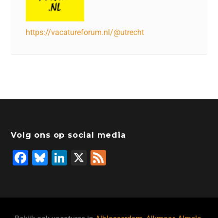
https://vacatureforum.nl/@utrecht
Volg ons op social media
F
Bl
Li
X
F
a
u
n
e
c
e
k
e
e
s
e
d