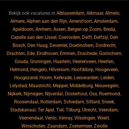
e
s
e
d
b
ky
dI
Bekijk ook vacatures in
Alblasserdam
,
Alkmaar
,
Almelo
,
o
n
Almere
,
Alphen aan den Rijn
,
Amersfoort
,
Amsterdam
,
Apeldoorn
,
Arnhem
,
Assen
,
Bergen op Zoom
,
Breda
,
o
Capelle aan den IJssel
,
Coevorden
,
Delft
,
Delfzijl
,
Den
k
Bosch
,
Den Haag
,
Deventer
,
Doetinchem
,
Dordrecht
,
Drachten
,
Ede
,
Eindhoven
,
Emmen
,
Enschede
,
Gorinchem
,
Gouda
,
Groningen
,
Haarlem
,
Heerenveen
,
Heerlen
,
Helmond
,
Hengelo
,
Hilversum
,
Hoofddorp
,
Hoogeveen
,
Hoogezand
,
Hoorn
,
Kerkrade
,
Leeuwarden
,
Leiden
,
Lelystad
,
Maastricht
,
Meppel
,
Middelburg
,
Nieuwegein
,
Nijkerk
,
Nijmegen
,
Nijverdal
,
Oosterhout
,
Oss
,
Roermond
,
Roosendaal
,
Rotterdam
,
Schiedam
,
Sittard
,
Sneek
,
Stadskanaal
,
Ter Apel
,
Tiel
,
Tilburg
,
Utrecht
,
Veendam
,
Veenendaal
,
Venlo
,
Venray
,
Vlissingen
,
Weert
,
Winschoten
,
Zaandam
,
Zoetermeer
,
Zwolle