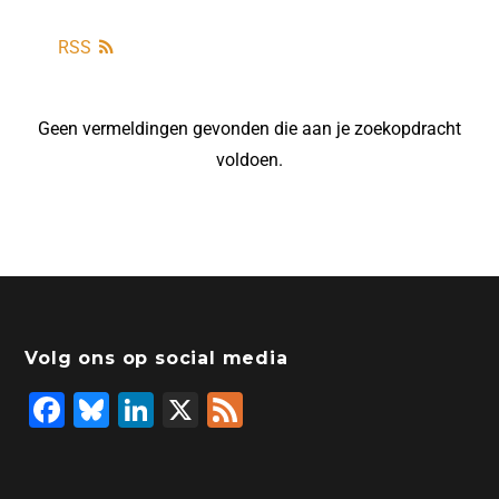
RSS
Geen vermeldingen gevonden die aan je zoekopdracht
voldoen.
Volg ons op social media
F
Bl
Li
X
F
a
u
n
e
c
e
k
e