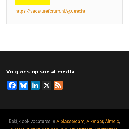
https://vacatureforum.nl/@utrecht
Volg ons op social media
F
Bl
Li
X
F
a
u
n
e
c
e
k
e
e
s
e
d
b
ky
dI
Bekijk ook vacatures in
Alblasserdam
,
Alkmaar
,
Almelo
,