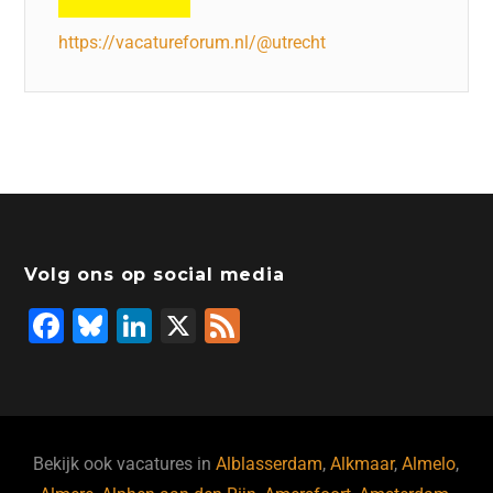
https://vacatureforum.nl/@utrecht
Volg ons op social media
F
Bl
Li
X
F
a
u
n
e
c
e
k
e
e
s
e
d
b
ky
dI
Bekijk ook vacatures in
Alblasserdam
,
Alkmaar
,
Almelo
,