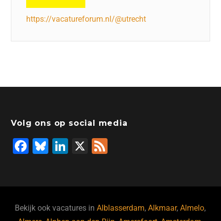
https://vacatureforum.nl/@utrecht
Volg ons op social media
F
Bl
Li
X
F
a
u
n
e
c
e
k
e
e
s
e
d
b
ky
dI
Bekijk ook vacatures in
Alblasserdam
,
Alkmaar
,
Almelo
,