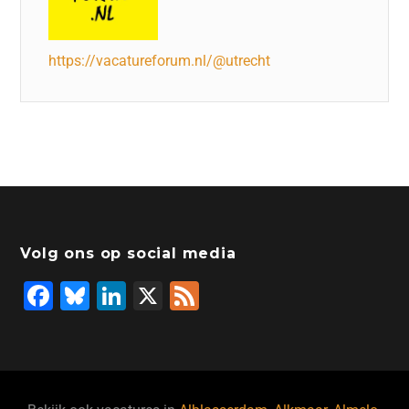
https://vacatureforum.nl/@utrecht
Volg ons op social media
F
Bl
Li
X
F
a
u
n
e
c
e
k
e
e
s
e
d