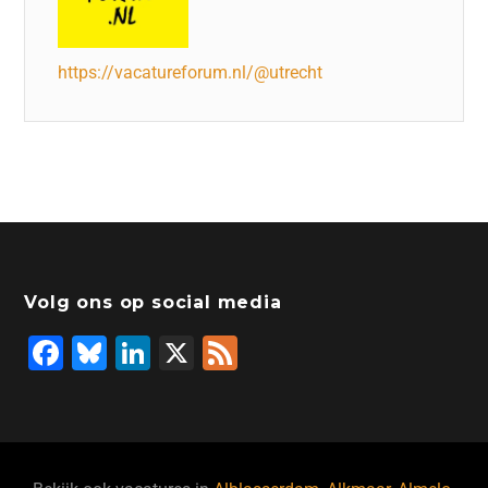
https://vacatureforum.nl/@utrecht
Volg ons op social media
F
Bl
Li
X
F
a
u
n
e
c
e
k
e
e
s
e
d